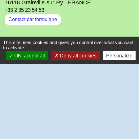
76116 Grainville-sur-Ry - FRANCE
+33 2 35 23 54 53
Contact par formulaire
Liens
This site uses cookies and gives you control over what you want
to activate
OK, accept all
Deny all cookies
Personalize
Communauté de Communes Inter-Caux Vexin (CCICV)
Office de Tourisme Normandie-Caux-Vexin
Département de Seine-Maritime
SIVOM de RY
-
-
Mentions légales
Politique de confidentialité
-
-
Accessibilité
Plan du site
Gestion des cookies
Site créé en partenariat avec Réseau des Communes