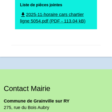
Liste de pièces jointes
file_download
2025-11-horaire cars chartier
ligne 5054.pdf (PDF - 113.04 kB)
Contact Mairie
Commune de Grainville sur RY
275, rue du Bois Aubry