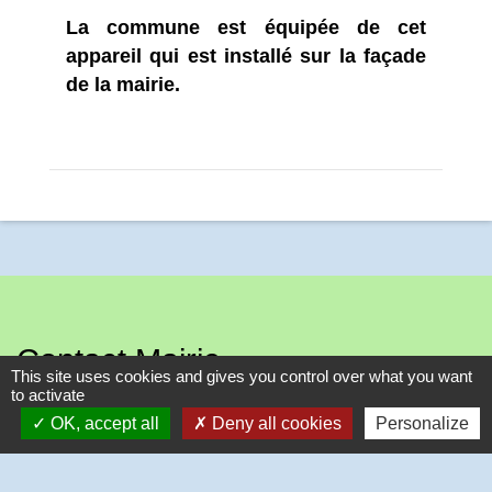
La commune est équipée de cet
appareil qui est installé sur la façade
de la mairie.
Contact Mairie
This site uses cookies and gives you control over what you want
to activate
Commune de Grainville sur RY
OK, accept all
Deny all cookies
Personalize
275, rue du Bois Aubry
76116 Grainville-sur-Ry - FRANCE