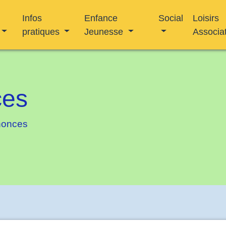
Infos
Enfance
Social
Loisirs
pratiques
Jeunesse
Associa
ces
nonces