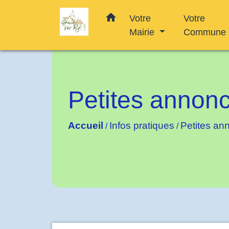
home
Votre
Votre
Mairie
Commune
Petites annon
Accueil
Infos pratiques
Petites an
/
/