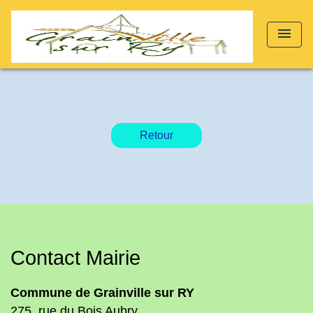
menu
Retour
Contact Mairie
Commune de Grainville sur RY
275, rue du Bois Aubry