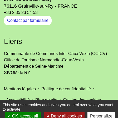
76116 Grainville-sur-Ry - FRANCE
+33 2 35 23 54 53
Contact par formulaire
Liens
Communauté de Communes Inter-Caux Vexin (CCICV)
Office de Tourisme Normandie-Caux-Vexin
Département de Seine-Maritime
SIVOM de RY
-
-
Mentions légales
Politique de confidentialité
-
-
Accessibilité
Plan du site
Gestion des cookies
This site uses cookies and gives you control over what you want
to activate
OK, accept all
Deny all cookies
Personalize
Site créé en partenariat avec Réseau des Communes